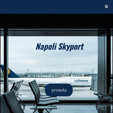
Napoli Skyport
noi creiamo esperienze...
voi create i vostri ricordi
prenota