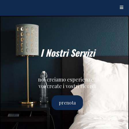
I Nostri Servizi
noi creiamo esperienze...
voi create i vostri ricordi
prenota